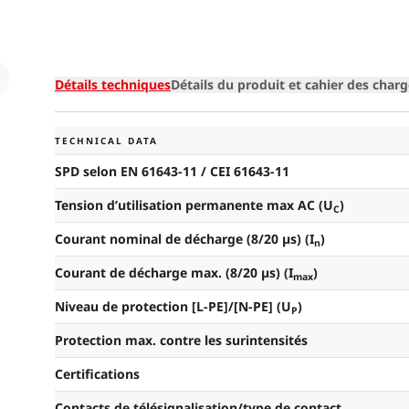
Loading
Détails techniques
Détails du produit et cahier des char
TECHNICAL DATA
SPD selon EN 61643-11 / CEI 61643-11
Tension d’utilisation permanente max AC (U
)
C
Courant nominal de décharge (8/20 µs) (I
)
n
Courant de décharge max. (8/20 µs) (I
)
max
Niveau de protection [L-PE]/[N-PE] (U
)
P
Protection max. contre les surintensités
Certifications
Contacts de télésignalisation/type de contact