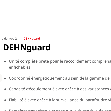
re de type 2
DEHNguard
DEHNguard
Unité complète prête pour le raccordement comprena
enfichables
Loading
Coordonné énergétiquement au sein de la gamme de 
Capacité d’écoulement élevée grâce à des varistances 
Fiabilité élevée grâce à la surveillance du parafoudre
.
Mode de connexion « 3 + 1 » avec une capacité d'écoulement élevée 4 x
20 kA = 80 kA.
Remplacement simple et sans outils du module de prot