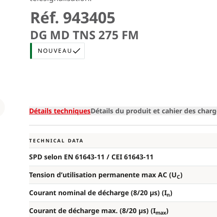
Réf. 943405
DG MD TNS 275 FM
NOUVEAU
Loading
Détails techniques
Détails du produit et cahier des char
TECHNICAL DATA
SPD selon EN 61643-11 / CEI 61643-11
Tension d’utilisation permanente max AC (U
)
C
Courant nominal de décharge (8/20 µs) (I
)
n
Courant de décharge max. (8/20 µs) (I
)
max