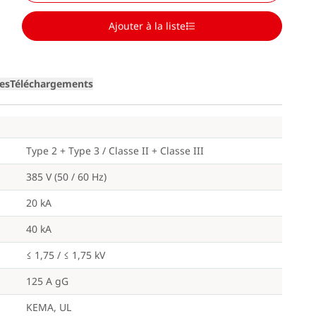
Ajouter à la liste
Loading
ges
Téléchargements
Type 2 + Type 3 / Classe II + Classe III
385 V (50 / 60 Hz)
20 kA
40 kA
≤ 1,75 / ≤ 1,75 kV
125 A gG
KEMA, UL