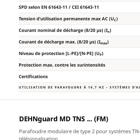
SPD selon EN 61643-11 / CEI 61643-11
Tension d’utilisation permanente max AC (U
)
C
Courant nominal de décharge (8/20 µs) (I
)
n
Courant de décharge max. (8/20 µs) (I
)
max
Niveau de protection [L-PE]/[N-PE] (U
)
P
Protection max. contre les surintensités
Certifications
UTILISATION DE PARAFOUDRE À 16,7 HZ – SYSTÈMES D’
DEHNguard MD TNS ... (FM)
Parafoudre modulaire de type 2 pour systèmes TN-S 
télésignalisation.