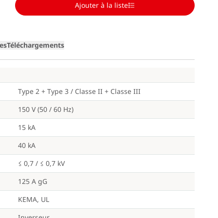
Ajouter à la liste
Loading
ges
Téléchargements
Type 2 + Type 3 / Classe II + Classe III
150 V (50 / 60 Hz)
15 kA
40 kA
≤ 0,7 / ≤ 0,7 kV
125 A gG
KEMA, UL
Inverseur