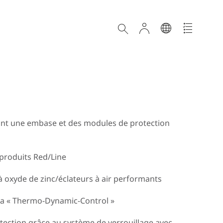
nt une embase et des modules de protection
Loading
produits Red/Line
à oxyde de zinc/éclateurs à air performants
 via « Thermo-Dynamic-Control »
ection grâce au système de verrouillage avec