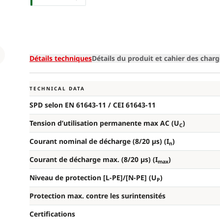
Loading
Détails techniques
Détails du produit et cahier des char
TECHNICAL DATA
SPD selon EN 61643-11 / CEI 61643-11
Tension d’utilisation permanente max AC (U
)
C
Courant nominal de décharge (8/20 µs) (I
)
n
Courant de décharge max. (8/20 µs) (I
)
max
Niveau de protection [L-PE]/[N-PE] (U
)
P
Protection max. contre les surintensités
Certifications