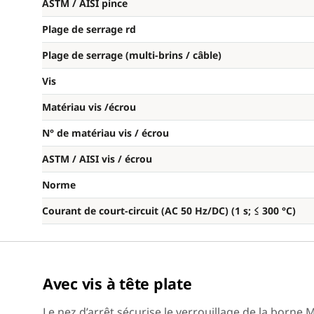
ASTM / AISI pince
Plage de serrage rd
Plage de serrage (multi-brins / câble)
Vis
Matériau vis /écrou
N° de matériau vis / écrou
ASTM / AISI vis / écrou
Norme
Courant de court-circuit (AC 50 Hz/DC) (1 s; ≤ 300 °C)
Avec vis à tête plate
Le nez d’arrêt sécurise le verrouillage de la born