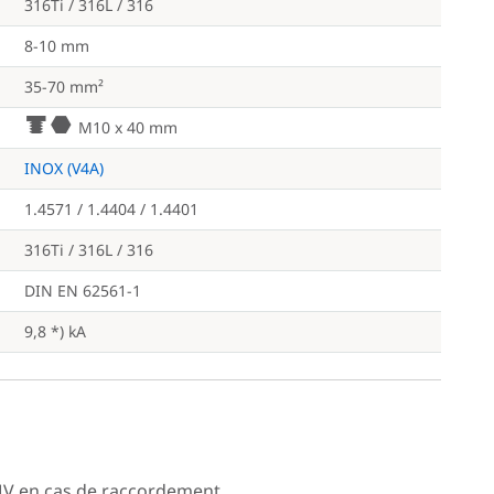
316Ti / 316L / 316
8-10 mm
35-70 mm²
d
i
M10 x 40 mm
INOX (V4A)
1.4571 / 1.4404 / 1.4401
316Ti / 316L / 316
DIN EN 62561-1
9,8 *) kA
e MV en cas de raccordement