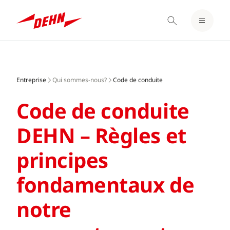
LOGIN / REGISTRE
Skip
NOTEPAD
to
main
Entreprise
Qui sommes-nous?
Code de conduite
content
Code de conduite
DEHN – Règles et
principes
fondamentaux de
notre