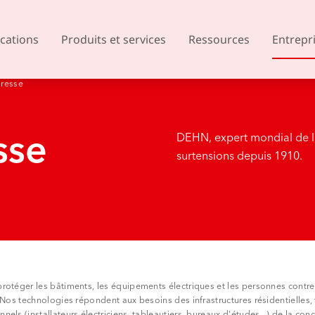
ications
Produits et services
Ressources
Entrepr
resse
sse
DEHN, expert mondial de la
surtensions depuis 1910.
Autriche
Belgique
Tchéquie
Danemark
Finlande
France
Royaume-Uni
Grèce
Islande
Italie
otéger les bâtiments, les équipements électriques et les personnes contre l
Lituanie
Macédoine du No
Nos technologies répondent aux besoins des infrastructures résidentielles, te
ls (installateurs électriciens, tableautiers, bureaux d'études...) de la con