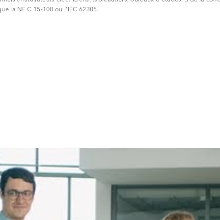
Norway
Pologne
que la NF C 15-100 ou l'IEC 62305.
Roumanie
Slovaquie
Espagne
Suède
Turquie
Ukraine