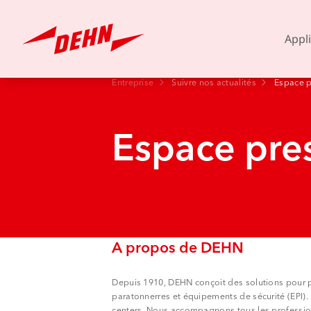
Skip
to
main
Appl
content
Entreprise
Suivre nos actualités
Espace p
Espace pre
Europe
America
A propos de DEHN
Depuis 1910, DEHN conçoit des solutions pour pr
paratonnerres et équipements de sécurité (EPI). 
centers. Nous accompagnons tous les professionne