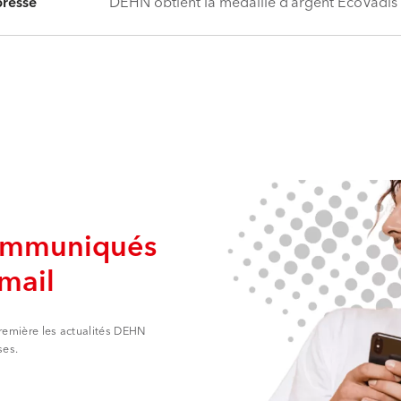
resse
DEHN obtient la médaille d’argent EcoVadis
ommuniqués
mail
première les actualités DEHN
ses.