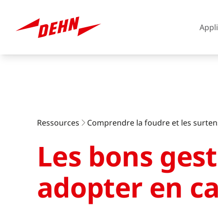
Appl
Skip
to
main
content
Europe
Ressources
Comprendre la foudre et les surten
Les bons gest
America
adopter en ca