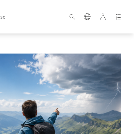
ise
Croatie
Estonie
Allemagne
Hongrie
Lettonie
rd
Pays-Bas