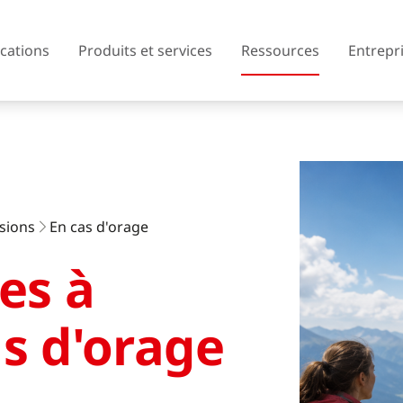
ications
Produits et services
Ressources
Entrepr
Autriche
Belgique
sions
En cas d'orage
Tchéquie
Danemark
es à
Finlande
France
Royaume-Uni
Grèce
s d'orage
Islande
Italie
Lituanie
Macédoine du No