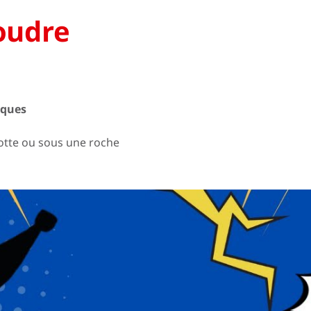
foudre
iques
rotte ou sous une roche