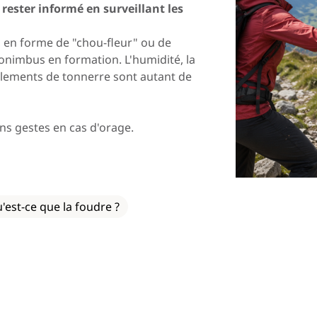
 rester informé en surveillant les
Norway
Pologne
, en forme de "chou-fleur" ou de
Roumanie
Slovaquie
lonimbus en formation. L'humidité, la
Espagne
Suède
roulements de tonnerre sont autant de
Turquie
Ukraine
ns gestes en cas d'orage.
'est-ce que la foudre ?