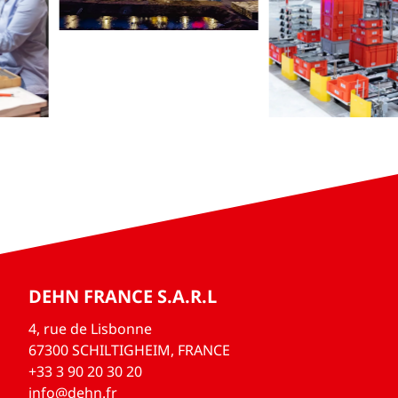
DEHN FRANCE S.A.R.L
4, rue de Lisbonne
67300 SCHILTIGHEIM, FRANCE
+33 3 90 20 30 20
info@dehn.fr