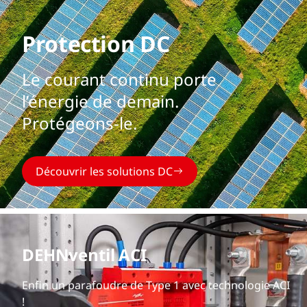
Protection DC
Le courant continu porte
l’énergie de demain.
Protégeons-le.
Découvrir les solutions DC
DEHNventil ACI
Enfin un parafoudre de Type 1 avec technologie ACI
!