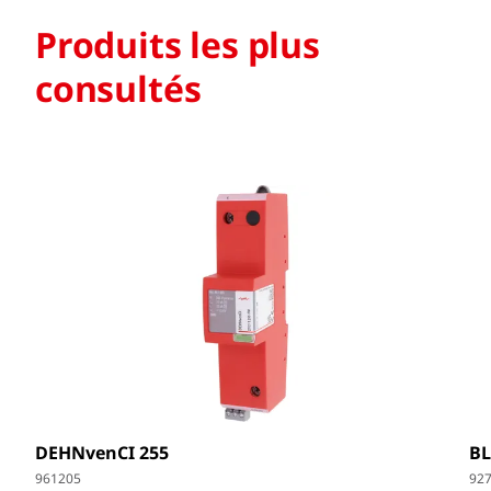
Produits les plus
consultés
DEHNvenCI 255
BL
961205
92